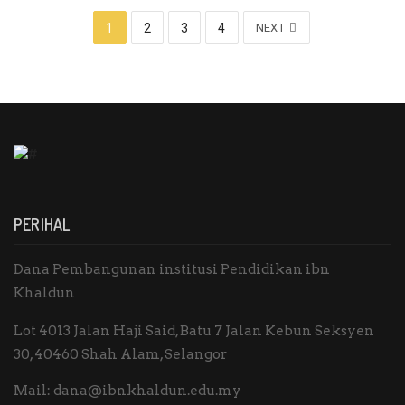
1
2
3
4
NEXT
PERIHAL
Dana Pembangunan institusi Pendidikan ibn
Khaldun
Lot 4013 Jalan Haji Said, Batu 7 Jalan Kebun Seksyen
30, 40460 Shah Alam, Selangor
Mail:
dana@ibnkhaldun.edu.my