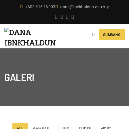
+603 516 16903
dana@ibnkhaldun.edu.my
SUMBANG
GALERI
ALL
GAMBAR
LINKS
SLIDER
VIDEO