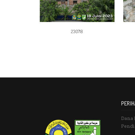
230718
PERIH
Dana 
Pendi