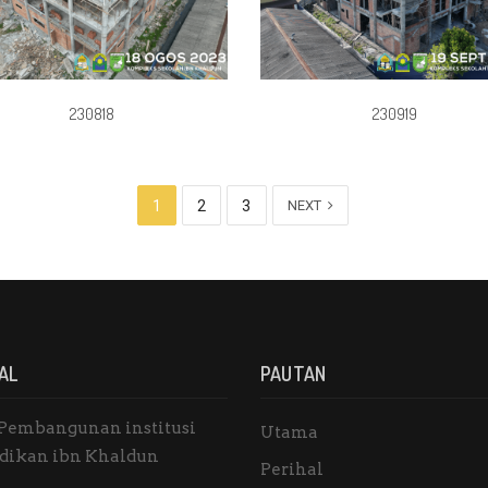
230818
230919
1
2
3
NEXT
AL
PAUTAN
Pembangunan institusi
Utama
dikan ibn Khaldun
Perihal