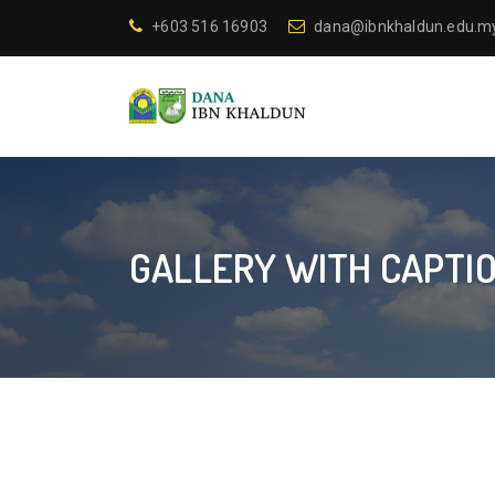
+603 516 16903
dana@ibnkhaldun.edu.m
GALLERY WITH CAPTI