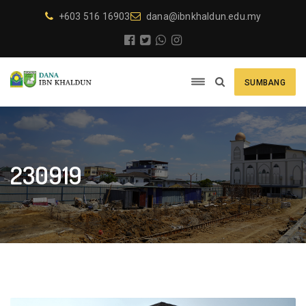
+603 516 16903
dana@ibnkhaldun.edu.my
SUMBANG
230919