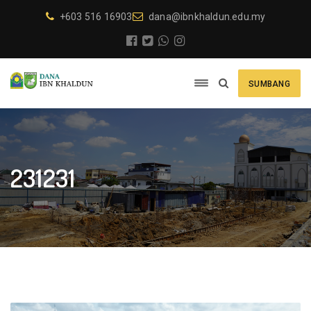
+603 516 16903
dana@ibnkhaldun.edu.my
SUMBANG
231231