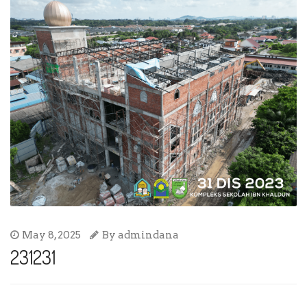
May 8, 2025
By
admindana
231231