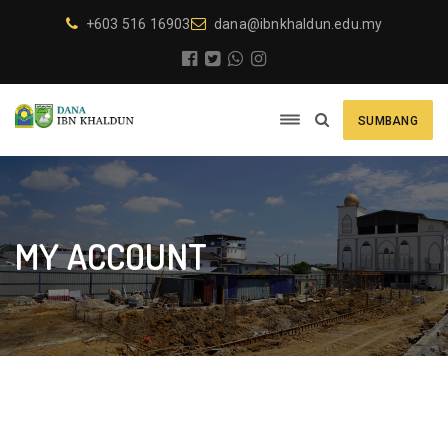
+603 516 16903
dana@ibnkhaldun.edu.my
SUMBANG
MY ACCOUNT