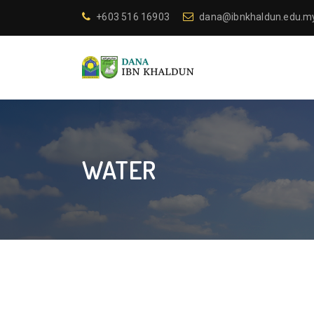
+603 516 16903
dana@ibnkhaldun.edu.m
WATER