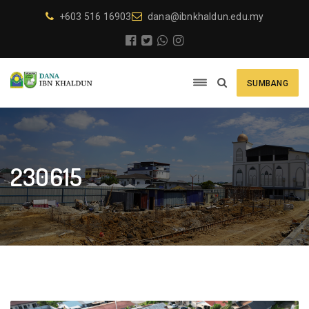
+603 516 16903
dana@ibnkhaldun.edu.my
SUMBANG
230615