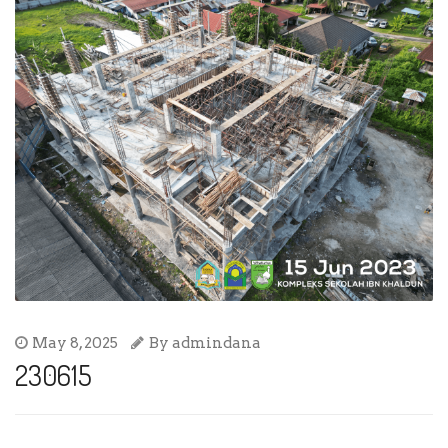
May 8, 2025
By
admindana
230615