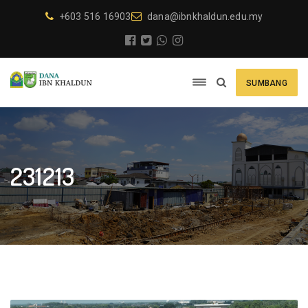
+603 516 16903
dana@ibnkhaldun.edu.my
SUMBANG
231213